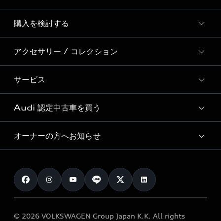
Story of Progress
購入を検討する
ディーラー検索
Audi Sport
新車在庫検索
アクセサリー / コレクション
モデル一覧
Formula 1®
試乗車・展示車検索
特別仕様モデル / 限定モデル
デジタルサービス
サービス
純正アクセサリー
見積り依頼
e-tronラインアップ
Audi exclusive
オンラインショップ
試乗予約
Audi 認定中古車を買う
サービス入庫予約
価格シミュレーション
Audi driving experience
Audi collection
サービスプログラム
車両比較
オーナーの方へお知らせ
Audi認定中古車
アウディナビアプリ
メンテナンス
ご購入サポート
Audi認定中古車検索
お知らせ
車検 / 定期点検
カタログ一覧
クオリティ
オーナー様向けキャンペーン
e-tronアフターサポート
保証
リコール関連情報
Audi Top Service紹介
© 2026 VOLKSWAGEN Group Japan K.K. All rights
メンテナンス