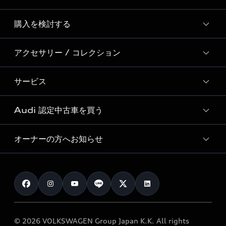
Story of Progress
購入を検討する
ディーラー検索
Audi Sport
新車在庫検索
アクセサリー / コレクション
モデル一覧
Formula 1®
試乗車・展示車検索
特別仕様モデル / 限定モデル
デジタルサービス
サービス
純正アクセサリー
見積り依頼
e-tronラインアップ
Audi exclusive
オンラインショップ
試乗予約
Audi 認定中古車を買う
サービス入庫予約
価格シミュレーション
Audi driving experience
Audi collection
サービスプログラム
車両比較
オーナーの方へお知らせ
Audi認定中古車
アウディナビアプリ
メンテナンス
ご購入サポート
Audi認定中古車検索
お知らせ
車検 / 定期点検
カタログ一覧
クオリティ
オーナー様向けキャンペーン
e-tronアフターサポート
保証
リコール関連情報
Audi Top Service紹介
© 2026 VOLKSWAGEN Group Japan K.K. All rights
メンテナンス