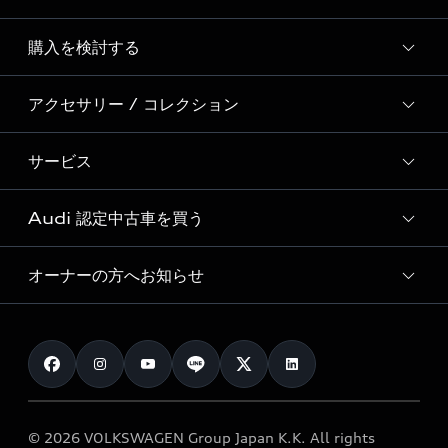
Story of Progress
購入を検討する
ディーラー検索
Audi Sport
新車在庫検索
アクセサリー / コレクション
モデル一覧
Formula 1®
試乗車・展示車検索
特別仕様モデル / 限定モデル
デジタルサービス
サービス
純正アクセサリー
見積り依頼
e-tronラインアップ
Audi exclusive
オンラインショップ
試乗予約
Audi 認定中古車を買う
サービス入庫予約
価格シミュレーション
Audi driving experience
Audi collection
サービスプログラム
車両比較
オーナーの方へお知らせ
Audi認定中古車
アウディナビアプリ
メンテナンス
ご購入サポート
Audi認定中古車検索
お知らせ
車検 / 定期点検
カタログ一覧
クオリティ
オーナー様向けキャンペーン
e-tronアフターサポート
保証
リコール関連情報
Audi Top Service紹介
© 2026 VOLKSWAGEN Group Japan K.K. All rights
メンテナンス