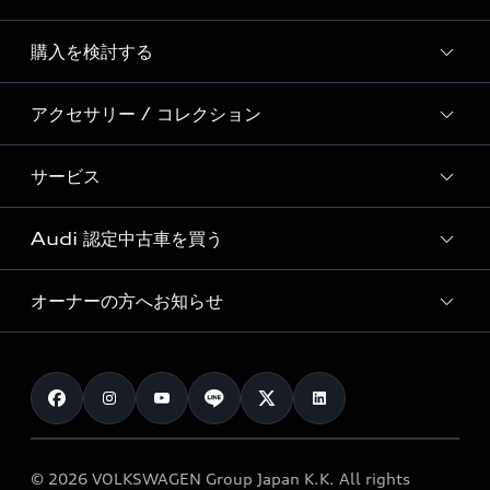
Story of Progress
購入を検討する
ディーラー検索
Audi Sport
新車在庫検索
アクセサリー / コレクション
モデル一覧
Formula 1®
試乗車・展示車検索
特別仕様モデル / 限定モデル
デジタルサービス
サービス
純正アクセサリー
見積り依頼
e-tronラインアップ
Audi exclusive
オンラインショップ
試乗予約
Audi 認定中古車を買う
サービス入庫予約
価格シミュレーション
Audi driving experience
Audi collection
サービスプログラム
車両比較
オーナーの方へお知らせ
Audi認定中古車
アウディナビアプリ
メンテナンス
ご購入サポート
Audi認定中古車検索
お知らせ
車検 / 定期点検
カタログ一覧
クオリティ
オーナー様向けキャンペーン
e-tronアフターサポート
保証
リコール関連情報
Audi Top Service紹介
© 2026 VOLKSWAGEN Group Japan K.K. All rights
メンテナンス