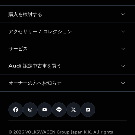
Story of Progress
購入を検討する
ディーラー検索
Audi Sport
新車在庫検索
アクセサリー / コレクション
モデル一覧
Formula 1®
試乗車・展示車検索
特別仕様モデル / 限定モデル
デジタルサービス
サービス
純正アクセサリー
見積もり依頼
e-tronラインアップ
Audi exclusive
オンラインショップ
試乗予約
Audi 認定中古車を買う
サービス入庫予約
価格シミュレーション
Audi driving experience
Audi collection
サービスプログラム
車両比較
オーナーの方へお知らせ
Audi認定中古車
アウディナビアプリ
メンテナンス
ご購入サポート
Audi認定中古車検索
お知らせ
車検 / 定期点検
カタログ一覧
クオリティ
オーナー様向けキャンペーン
e-tronアフターサポート
保証
リコール関連情報
Audi Top Service紹介
© 2026 VOLKSWAGEN Group Japan K.K. All rights
メンテナンス