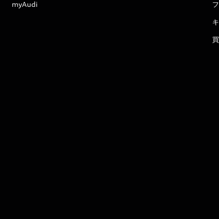
myAudi
フ
キ
買