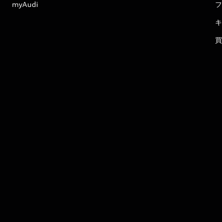
myAudi
フ
キ
買