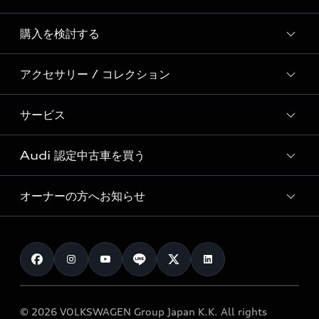
Story of Progress
購入を検討する
ディーラー検索
Audi Sport
新車在庫検索
アクセサリー / コレクション
モデル一覧
Formula 1®
試乗車・展示車検索
特別仕様モデル / 限定モデル
デジタルサービス
サービス
純正アクセサリー
見積り依頼
e-tronラインアップ
Audi exclusive
オンラインショップ
試乗予約
Audi 認定中古車を買う
サービス入庫予約
価格シミュレーション
Audi driving experience
Audi collection
サービスプログラム
車両比較
オーナーの方へお知らせ
Audi認定中古車
アウディナビアプリ
メンテナンス
ご購入サポート
Audi認定中古車検索
お知らせ
車検 / 定期点検
カタログ一覧
クオリティ
オーナー様向けキャンペーン
e-tronアフターサポート
保証
リコール関連情報
Audi Top Service紹介
© 2026 VOLKSWAGEN Group Japan K.K. All rights
メンテナンス