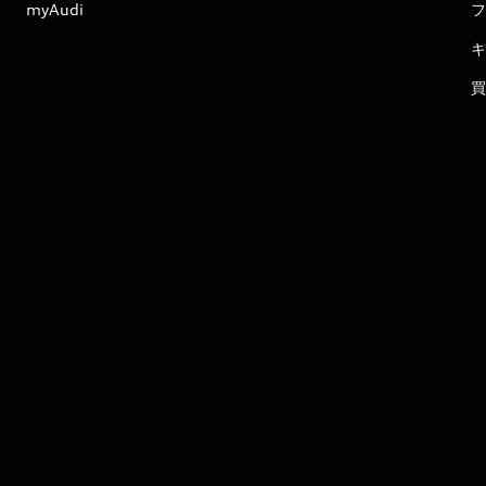
myAudi
フ
キ
買