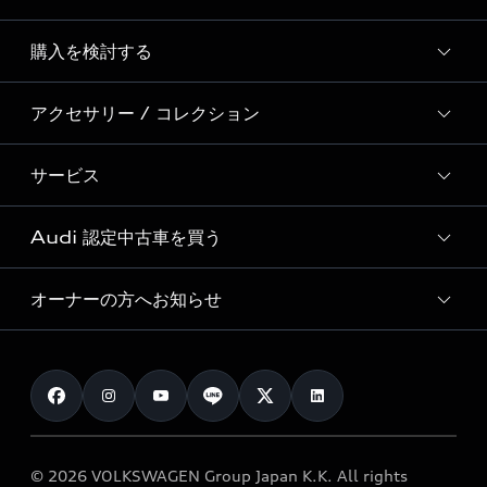
Story of Progress
購入を検討する
ディーラー検索
Audi Sport
新車在庫検索
アクセサリー / コレクション
モデル一覧
Formula 1®
試乗車・展示車検索
特別仕様モデル / 限定モデル
デジタルサービス
サービス
純正アクセサリー
見積り依頼
e-tronラインアップ
Audi exclusive
オンラインショップ
試乗予約
Audi 認定中古車を買う
サービス入庫予約
価格シミュレーション
Audi driving experience
Audi collection
サービスプログラム
車両比較
オーナーの方へお知らせ
Audi認定中古車
アウディナビアプリ
メンテナンス
ご購入サポート
Audi認定中古車検索
お知らせ
車検 / 定期点検
カタログ一覧
クオリティ
オーナー様向けキャンペーン
e-tronアフターサポート
保証
リコール関連情報
Audi Top Service紹介
© 2026 VOLKSWAGEN Group Japan K.K. All rights
メンテナンス