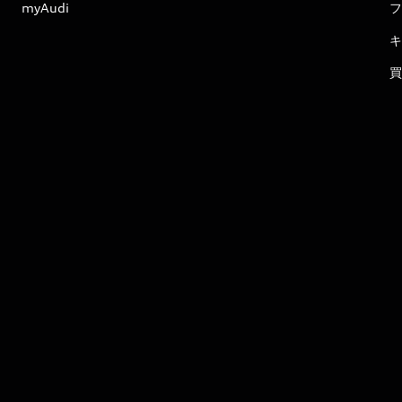
myAudi
フ
キ
買