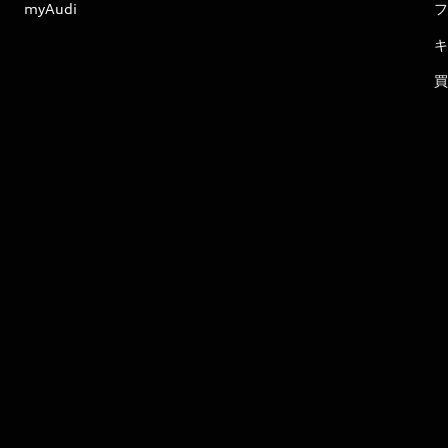
myAudi
フ
キ
買