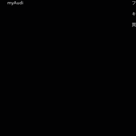
myAudi
フ
キ
買