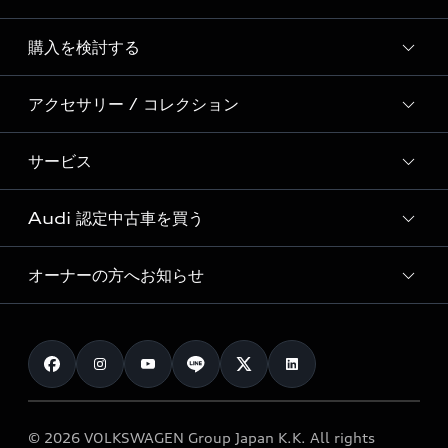
Story of Progress
購入を検討する
ディーラー検索
Audi Sport
新車在庫検索
アクセサリー / コレクション
モデル一覧
Formula 1®
試乗車・展示車検索
特別仕様モデル / 限定モデル
デジタルサービス
サービス
純正アクセサリー
見積り依頼
e-tronラインアップ
Audi exclusive
オンラインショップ
試乗予約
Audi 認定中古車を買う
サービス入庫予約
価格シミュレーション
Audi driving experience
Audi collection
サービスプログラム
車両比較
オーナーの方へお知らせ
Audi認定中古車
アウディナビアプリ
メンテナンス
ご購入サポート
Audi認定中古車検索
お知らせ
車検 / 定期点検
カタログ一覧
クオリティ
オーナー様向けキャンペーン
e-tronアフターサポート
保証
リコール関連情報
Audi Top Service紹介
© 2026 VOLKSWAGEN Group Japan K.K. All rights
メンテナンス