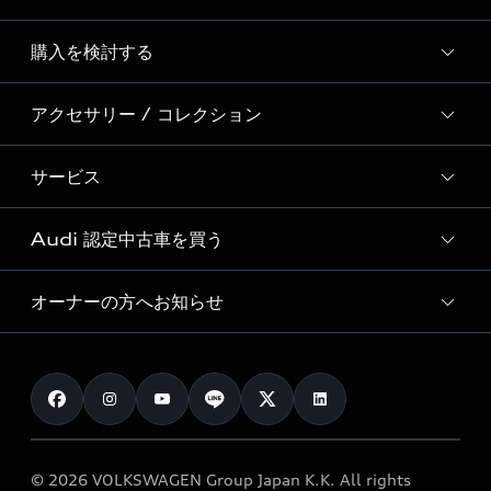
Story of Progress
購入を検討する
ディーラー検索
Audi Sport
新車在庫検索
アクセサリー / コレクション
モデル一覧
Formula 1®
試乗車・展示車検索
特別仕様モデル / 限定モデル
デジタルサービス
サービス
純正アクセサリー
見積り依頼
e-tronラインアップ
Audi exclusive
オンラインショップ
試乗予約
Audi 認定中古車を買う
サービス入庫予約
価格シミュレーション
Audi driving experience
Audi collection
サービスプログラム
車両比較
オーナーの方へお知らせ
Audi認定中古車
アウディナビアプリ
メンテナンス
ご購入サポート
Audi認定中古車検索
お知らせ
車検 / 定期点検
カタログ一覧
クオリティ
オーナー様向けキャンペーン
e-tronアフターサポート
保証
リコール関連情報
Audi Top Service紹介
© 2026 VOLKSWAGEN Group Japan K.K. All rights
メンテナンス