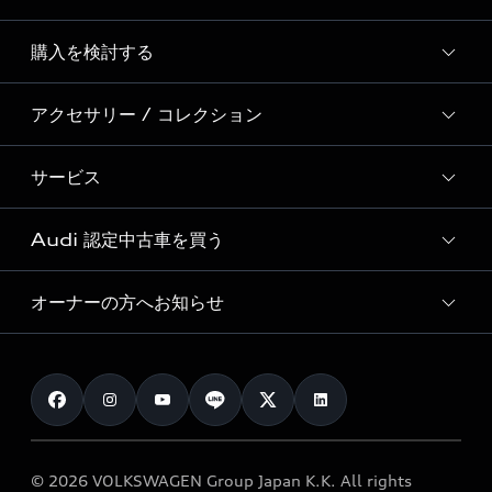
Story of Progress
購入を検討する
ディーラー検索
Audi Sport
新車在庫検索
アクセサリー / コレクション
モデル一覧
Formula 1®
試乗車・展示車検索
特別仕様モデル / 限定モデル
デジタルサービス
サービス
純正アクセサリー
見積り依頼
e-tronラインアップ
Audi exclusive
オンラインショップ
試乗予約
Audi 認定中古車を買う
サービス入庫予約
価格シミュレーション
Audi driving experience
Audi collection
サービスプログラム
車両比較
オーナーの方へお知らせ
Audi認定中古車
アウディナビアプリ
メンテナンス
ご購入サポート
Audi認定中古車検索
お知らせ
車検 / 定期点検
カタログ一覧
クオリティ
オーナー様向けキャンペーン
e-tronアフターサポート
保証
リコール関連情報
Audi Top Service紹介
© 2026 VOLKSWAGEN Group Japan K.K. All rights
メンテナンス