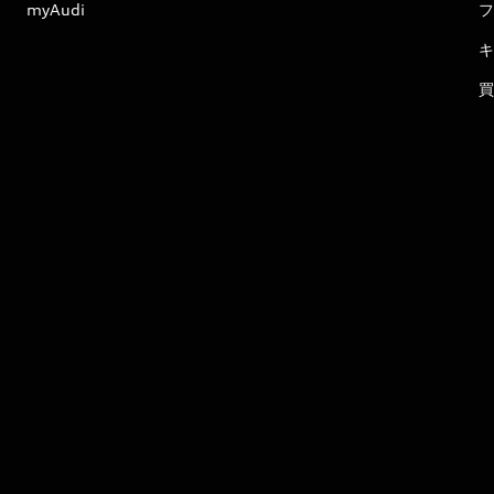
myAudi
フ
キ
買