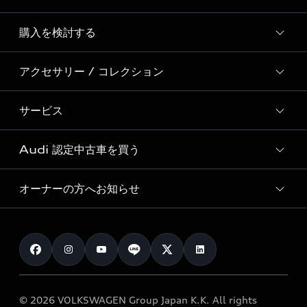
Story of Progress
購入を検討する
ディーラー検索
Audi Sport
新車在庫検索
アクセサリー / コレクション
モデル一覧
Formula 1®
試乗車・展示車検索
特別仕様モデル / 限定モデル
デジタルサービス
サービス
純正アクセサリー
見積り依頼
e-tronラインアップ
Audi exclusive
オンラインショップ
試乗予約
Audi 認定中古車を買う
サービス入庫予約
価格シミュレーション
Audi driving experience
Audi collection
サービスプログラム
車両比較
オーナーの方へお知らせ
Audi認定中古車
アウディナビアプリ
メンテナンス
ご購入サポート
Audi認定中古車検索
お知らせ
車検 / 定期点検
カタログ一覧
クオリティ
オーナー様向けキャンペーン
e-tronアフターサポート
保証
リコール関連情報
Audi Top Service紹介
© 2026 VOLKSWAGEN Group Japan K.K. All rights
メンテナンス