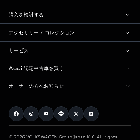
Story of Progress
購入を検討する
ディーラー検索
Audi Sport
新車在庫検索
アクセサリー / コレクション
モデル一覧
Formula 1®
試乗車・展示車検索
特別仕様モデル / 限定モデル
デジタルサービス
サービス
純正アクセサリー
見積り依頼
e-tronラインアップ
Audi exclusive
オンラインショップ
試乗予約
Audi 認定中古車を買う
サービス入庫予約
価格シミュレーション
Audi driving experience
Audi collection
サービスプログラム
車両比較
オーナーの方へお知らせ
Audi認定中古車
アウディナビアプリ
メンテナンス
ご購入サポート
Audi認定中古車検索
お知らせ
車検 / 定期点検
カタログ一覧
クオリティ
オーナー様向けキャンペーン
e-tronアフターサポート
保証
リコール関連情報
Audi Top Service紹介
© 2026 VOLKSWAGEN Group Japan K.K. All rights
メンテナンス