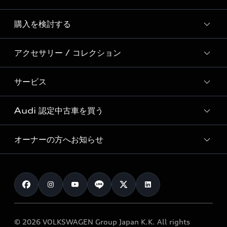
Story of Progress
購入を検討する
ディーラー検索
Audi Sport
新車在庫検索
アクセサリー / コレクション
モデル一覧
Formula 1®
試乗車・展示車検索
特別仕様モデル / 限定モデル
デジタルサービス
サービス
純正アクセサリー
見積り依頼
e-tronラインアップ
Audi exclusive
オンラインショップ
試乗予約
Audi 認定中古車を買う
サービス入庫予約
価格シミュレーション
Audi driving experience
Audi collection
サービスプログラム
車両比較
オーナーの方へお知らせ
Audi認定中古車
アウディナビアプリ
メンテナンス
ご購入サポート
Audi認定中古車検索
お知らせ
車検 / 定期点検
カタログ一覧
クオリティ
オーナー様向けキャンペーン
e-tronアフターサポート
保証
リコール関連情報
Audi Top Service紹介
© 2026 VOLKSWAGEN Group Japan K.K. All rights
メンテナンス