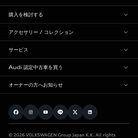
Story of Progress
購入を検討する
ディーラー検索
Audi Sport
新車在庫検索
アクセサリー / コレクション
モデル一覧
Formula 1®
試乗車・展示車検索
特別仕様モデル / 限定モデル
デジタルサービス
サービス
純正アクセサリー
見積り依頼
e-tronラインアップ
Audi exclusive
オンラインショップ
試乗予約
Audi 認定中古車を買う
サービス入庫予約
価格シミュレーション
Audi driving experience
Audi collection
サービスプログラム
車両比較
オーナーの方へお知らせ
Audi認定中古車
アウディナビアプリ
メンテナンス
ご購入サポート
Audi認定中古車検索
お知らせ
車検 / 定期点検
カタログ一覧
クオリティ
オーナー様向けキャンペーン
e-tronアフターサポート
保証
リコール関連情報
Audi Top Service紹介
© 2026 VOLKSWAGEN Group Japan K.K. All rights
メンテナンス