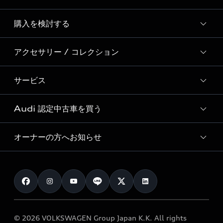
Story of Progress
購入を検討する
ディーラー検索
Audi Sport
新車在庫検索
アクセサリー / コレクション
モデル一覧
Formula 1®
試乗車・展示車検索
特別仕様モデル / 限定モデル
デジタルサービス
サービス
純正アクセサリー
見積り依頼
e-tronラインアップ
Audi exclusive
オンラインショップ
試乗予約
Audi 認定中古車を買う
サービス入庫予約
価格シミュレーション
Audi driving experience
Audi collection
サービスプログラム
車両比較
オーナーの方へお知らせ
Audi認定中古車
アウディナビアプリ
メンテナンス
ご購入サポート
Audi認定中古車検索
お知らせ
車検 / 定期点検
カタログ一覧
クオリティ
オーナー様向けキャンペーン
e-tronアフターサポート
保証
リコール関連情報
Audi Top Service紹介
© 2026 VOLKSWAGEN Group Japan K.K. All rights
メンテナンス