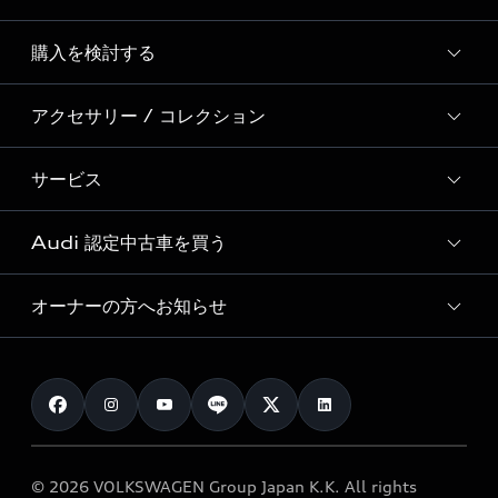
Story of Progress
購入を検討する
ディーラー検索
Audi Sport
新車在庫検索
アクセサリー / コレクション
モデル一覧
Formula 1®
試乗車・展示車検索
特別仕様モデル / 限定モデル
デジタルサービス
サービス
純正アクセサリー
見積り依頼
e-tronラインアップ
Audi exclusive
オンラインショップ
試乗予約
Audi 認定中古車を買う
サービス入庫予約
価格シミュレーション
Audi driving experience
Audi collection
サービスプログラム
車両比較
オーナーの方へお知らせ
Audi認定中古車
アウディナビアプリ
メンテナンス
ご購入サポート
Audi認定中古車検索
お知らせ
車検 / 定期点検
カタログ一覧
クオリティ
オーナー様向けキャンペーン
e-tronアフターサポート
保証
リコール関連情報
Audi Top Service紹介
© 2026 VOLKSWAGEN Group Japan K.K. All rights
メンテナンス