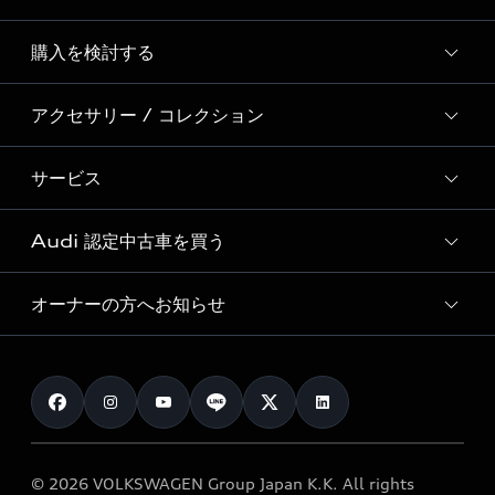
Story of Progress
購入を検討する
ディーラー検索
Audi Sport
新車在庫検索
アクセサリー / コレクション
モデル一覧
Formula 1®
試乗車・展示車検索
特別仕様モデル / 限定モデル
デジタルサービス
サービス
純正アクセサリー
見積り依頼
e-tronラインアップ
Audi exclusive
オンラインショップ
試乗予約
Audi 認定中古車を買う
サービス入庫予約
価格シミュレーション
Audi driving experience
Audi collection
サービスプログラム
車両比較
オーナーの方へお知らせ
Audi認定中古車
アウディナビアプリ
メンテナンス
ご購入サポート
Audi認定中古車検索
お知らせ
車検 / 定期点検
カタログ一覧
クオリティ
オーナー様向けキャンペーン
e-tronアフターサポート
保証
リコール関連情報
Audi Top Service紹介
© 2026 VOLKSWAGEN Group Japan K.K. All rights
メンテナンス