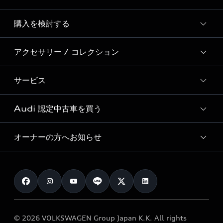
Story of Progress
購入を検討する
ディーラー検索
Audi Sport
新車在庫検索
アクセサリー / コレクション
モデル一覧
Formula 1®
試乗車・展示車検索
特別仕様モデル / 限定モデル
デジタルサービス
サービス
純正アクセサリー
見積り依頼
e-tronラインアップ
Audi exclusive
オンラインショップ
試乗予約
Audi 認定中古車を買う
サービス入庫予約
価格シミュレーション
Audi driving experience
Audi collection
サービスプログラム
車両比較
オーナーの方へお知らせ
Audi認定中古車
アウディナビアプリ
メンテナンス
ご購入サポート
Audi認定中古車検索
お知らせ
車検 / 定期点検
カタログ一覧
クオリティ
オーナー様向けキャンペーン
e-tronアフターサポート
保証
リコール関連情報
Audi Top Service紹介
© 2026 VOLKSWAGEN Group Japan K.K. All rights
メンテナンス