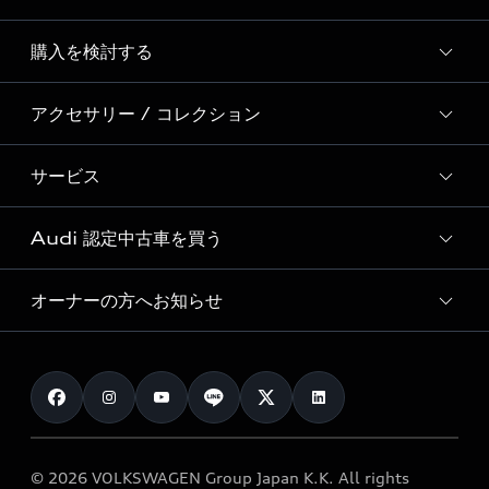
Story of Progress
購入を検討する
ディーラー検索
Audi Sport
新車在庫検索
アクセサリー / コレクション
モデル一覧
Formula 1®
試乗車・展示車検索
特別仕様モデル / 限定モデル
デジタルサービス
サービス
純正アクセサリー
見積り依頼
e-tronラインアップ
Audi exclusive
オンラインショップ
試乗予約
Audi 認定中古車を買う
サービス入庫予約
価格シミュレーション
Audi driving experience
Audi collection
サービスプログラム
車両比較
オーナーの方へお知らせ
Audi認定中古車
アウディナビアプリ
メンテナンス
ご購入サポート
Audi認定中古車検索
お知らせ
車検 / 定期点検
カタログ一覧
クオリティ
オーナー様向けキャンペーン
e-tronアフターサポート
保証
リコール関連情報
Audi Top Service紹介
© 2026 VOLKSWAGEN Group Japan K.K. All rights
メンテナンス