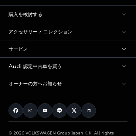
Story of Progress
購入を検討する
ディーラー検索
Audi Sport
新車在庫検索
アクセサリー / コレクション
モデル一覧
Formula 1®
試乗車・展示車検索
特別仕様モデル / 限定モデル
デジタルサービス
サービス
純正アクセサリー
見積り依頼
e-tronラインアップ
Audi exclusive
オンラインショップ
試乗予約
Audi 認定中古車を買う
サービス入庫予約
価格シミュレーション
Audi driving experience
Audi collection
サービスプログラム
車両比較
オーナーの方へお知らせ
Audi認定中古車
アウディナビアプリ
メンテナンス
ご購入サポート
Audi認定中古車検索
お知らせ
車検 / 定期点検
カタログ一覧
クオリティ
オーナー様向けキャンペーン
e-tronアフターサポート
保証
リコール関連情報
Audi Top Service紹介
© 2026 VOLKSWAGEN Group Japan K.K. All rights
メンテナンス