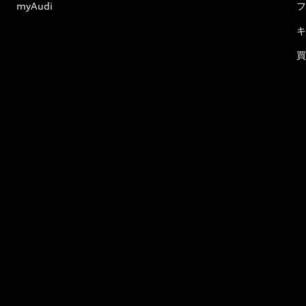
myAudi
フ
キ
買