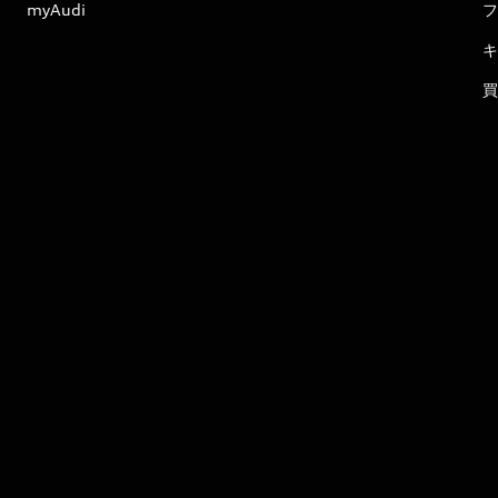
myAudi
フ
キ
買