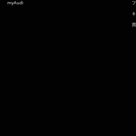
myAudi
フ
キ
買