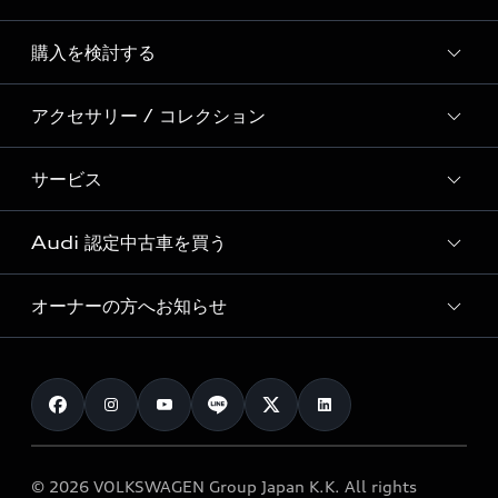
Story of Progress
購入を検討する
ディーラー検索
Audi Sport
新車在庫検索
アクセサリー / コレクション
モデル一覧
Formula 1®
試乗車・展示車検索
特別仕様モデル / 限定モデル
デジタルサービス
サービス
純正アクセサリー
見積り依頼
e-tronラインアップ
Audi exclusive
オンラインショップ
試乗予約
Audi 認定中古車を買う
サービス入庫予約
価格シミュレーション
Audi driving experience
Audi collection
サービスプログラム
車両比較
オーナーの方へお知らせ
Audi認定中古車
アウディナビアプリ
メンテナンス
ご購入サポート
Audi認定中古車検索
お知らせ
車検 / 定期点検
カタログ一覧
クオリティ
オーナー様向けキャンペーン
e-tronアフターサポート
保証
リコール関連情報
Audi Top Service紹介
© 2026 VOLKSWAGEN Group Japan K.K. All rights
メンテナンス