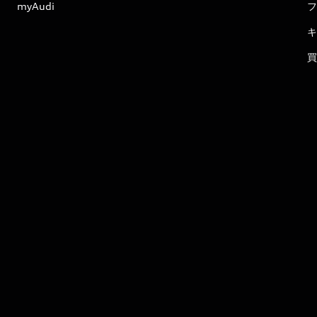
myAudi
フ
キ
買