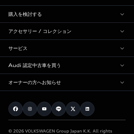
Story of Progress
購入を検討する
ディーラー検索
Audi Sport
新車在庫検索
アクセサリー / コレクション
モデル一覧
Formula 1®
試乗車・展示車検索
特別仕様モデル / 限定モデル
デジタルサービス
サービス
純正アクセサリー
見積り依頼
e-tronラインアップ
Audi exclusive
オンラインショップ
試乗予約
Audi 認定中古車を買う
サービス入庫予約
価格シミュレーション
Audi driving experience
Audi collection
サービスプログラム
車両比較
オーナーの方へお知らせ
Audi認定中古車
アウディナビアプリ
メンテナンス
ご購入サポート
Audi認定中古車検索
お知らせ
車検 / 定期点検
カタログ一覧
クオリティ
オーナー様向けキャンペーン
e-tronアフターサポート
保証
リコール関連情報
Audi Top Service紹介
© 2026 VOLKSWAGEN Group Japan K.K. All rights
メンテナンス