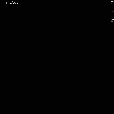
myAudi
フ
キ
買