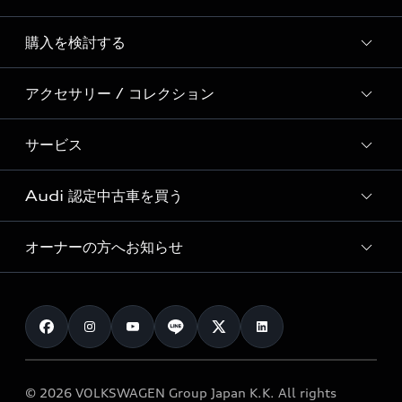
Story of Progress
購入を検討する
ディーラー検索
Audi Sport
新車在庫検索
アクセサリー / コレクション
モデル一覧
Formula 1®
試乗車・展示車検索
特別仕様モデル / 限定モデル
デジタルサービス
サービス
純正アクセサリー
見積り依頼
e-tronラインアップ
Audi exclusive
オンラインショップ
試乗予約
Audi 認定中古車を買う
サービス入庫予約
価格シミュレーション
Audi driving experience
Audi collection
サービスプログラム
車両比較
オーナーの方へお知らせ
Audi認定中古車
アウディナビアプリ
メンテナンス
ご購入サポート
Audi認定中古車検索
お知らせ
車検 / 定期点検
カタログ一覧
クオリティ
オーナー様向けキャンペーン
e-tronアフターサポート
保証
リコール関連情報
Audi Top Service紹介
© 2026 VOLKSWAGEN Group Japan K.K. All rights
メンテナンス