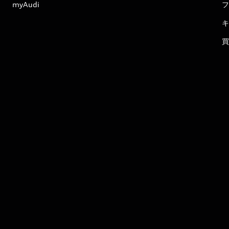
myAudi
フ
キ
買