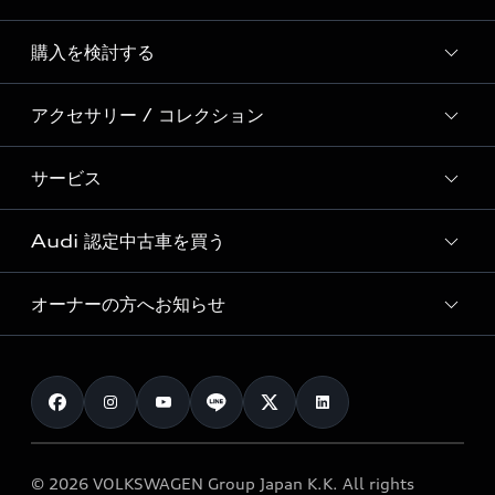
Story of Progress
購入を検討する
ディーラー検索
Audi Sport
新車在庫検索
アクセサリー / コレクション
モデル一覧
Formula 1®
試乗車・展示車検索
特別仕様モデル / 限定モデル
デジタルサービス
サービス
純正アクセサリー
見積り依頼
e-tronラインアップ
Audi exclusive
オンラインショップ
試乗予約
Audi 認定中古車を買う
サービス入庫予約
価格シミュレーション
Audi driving experience
Audi collection
サービスプログラム
車両比較
オーナーの方へお知らせ
Audi認定中古車
アウディナビアプリ
メンテナンス
ご購入サポート
Audi認定中古車検索
お知らせ
車検 / 定期点検
カタログ一覧
クオリティ
オーナー様向けキャンペーン
e-tronアフターサポート
保証
リコール関連情報
Audi Top Service紹介
© 2026 VOLKSWAGEN Group Japan K.K. All rights
メンテナンス