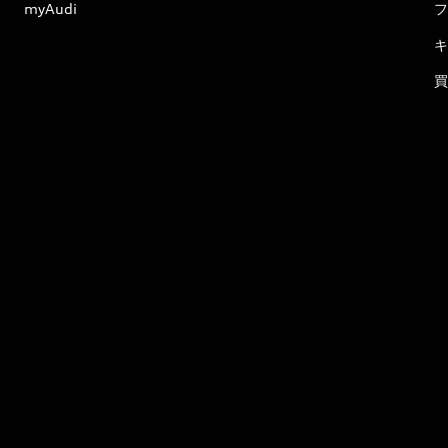
myAudi
フ
キ
買