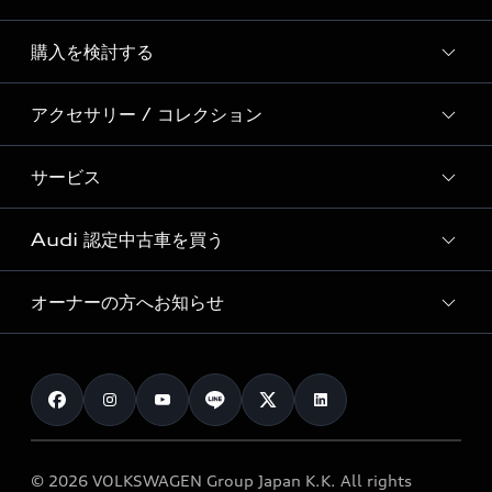
Story of Progress
購入を検討する
ディーラー検索
Audi Sport
新車在庫検索
アクセサリー / コレクション
モデル一覧
Formula 1®
試乗車・展示車検索
特別仕様モデル / 限定モデル
デジタルサービス
サービス
純正アクセサリー
見積り依頼
e-tronラインアップ
Audi exclusive
オンラインショップ
試乗予約
Audi 認定中古車を買う
サービス入庫予約
価格シミュレーション
Audi driving experience
Audi collection
サービスプログラム
車両比較
オーナーの方へお知らせ
Audi認定中古車
アウディナビアプリ
メンテナンス
ご購入サポート
Audi認定中古車検索
お知らせ
車検 / 定期点検
カタログ一覧
クオリティ
オーナー様向けキャンペーン
e-tronアフターサポート
保証
リコール関連情報
Audi Top Service紹介
© 2026 VOLKSWAGEN Group Japan K.K. All rights
メンテナンス