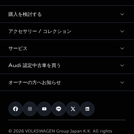
Story of Progress
購入を検討する
ディーラー検索
Audi Sport
新車在庫検索
アクセサリー / コレクション
モデル一覧
Formula 1®
試乗車・展示車検索
特別仕様モデル / 限定モデル
デジタルサービス
サービス
純正アクセサリー
見積り依頼
e-tronラインアップ
Audi exclusive
オンラインショップ
試乗予約
Audi 認定中古車を買う
サービス入庫予約
価格シミュレーション
Audi driving experience
Audi collection
サービスプログラム
車両比較
オーナーの方へお知らせ
Audi認定中古車
アウディナビアプリ
メンテナンス
ご購入サポート
Audi認定中古車検索
お知らせ
車検 / 定期点検
カタログ一覧
クオリティ
オーナー様向けキャンペーン
e-tronアフターサポート
保証
リコール関連情報
Audi Top Service紹介
© 2026 VOLKSWAGEN Group Japan K.K. All rights
メンテナンス