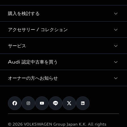
Story of Progress
購入を検討する
ディーラー検索
Audi Sport
新車在庫検索
アクセサリー / コレクション
モデル一覧
Formula 1®
試乗車・展示車検索
特別仕様モデル / 限定モデル
デジタルサービス
サービス
純正アクセサリー
見積り依頼
e-tronラインアップ
Audi exclusive
オンラインショップ
試乗予約
Audi 認定中古車を買う
サービス入庫予約
価格シミュレーション
Audi driving experience
Audi collection
サービスプログラム
車両比較
オーナーの方へお知らせ
Audi認定中古車
アウディナビアプリ
メンテナンス
ご購入サポート
Audi認定中古車検索
お知らせ
車検 / 定期点検
カタログ一覧
クオリティ
オーナー様向けキャンペーン
e-tronアフターサポート
保証
リコール関連情報
Audi Top Service紹介
© 2026 VOLKSWAGEN Group Japan K.K. All rights
メンテナンス