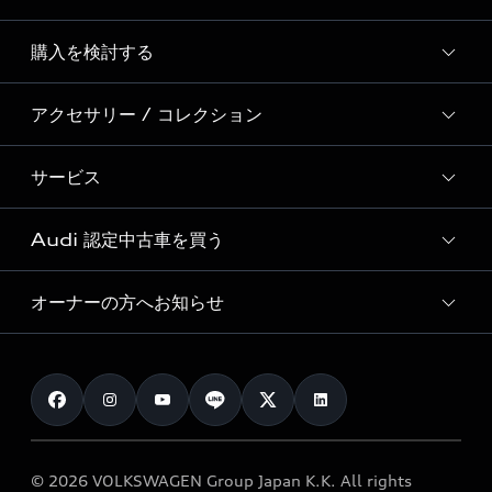
Story of Progress
購入を検討する
ディーラー検索
Audi Sport
新車在庫検索
アクセサリー / コレクション
モデル一覧
Formula 1®
試乗車・展示車検索
特別仕様モデル / 限定モデル
デジタルサービス
サービス
純正アクセサリー
見積り依頼
e-tronラインアップ
Audi exclusive
オンラインショップ
試乗予約
Audi 認定中古車を買う
サービス入庫予約
価格シミュレーション
Audi driving experience
Audi collection
サービスプログラム
車両比較
オーナーの方へお知らせ
Audi認定中古車
アウディナビアプリ
メンテナンス
ご購入サポート
Audi認定中古車検索
お知らせ
車検 / 定期点検
カタログ一覧
クオリティ
オーナー様向けキャンペーン
e-tronアフターサポート
保証
リコール関連情報
Audi Top Service紹介
© 2026 VOLKSWAGEN Group Japan K.K. All rights
メンテナンス