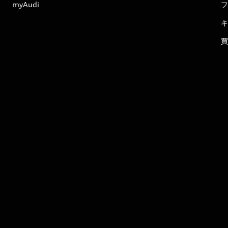
myAudi
フ
キ
買