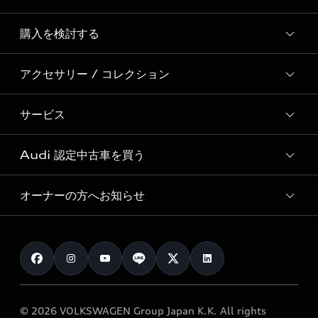
Story of Progress
購入を検討する
ディーラー検索
Audi Sport
新車在庫検索
アクセサリー / コレクション
モデル一覧
Formula 1®
試乗車・展示車検索
特別仕様モデル / 限定モデル
デジタルサービス
サービス
純正アクセサリー
見積り依頼
e-tronラインアップ
Audi exclusive
オンラインショップ
試乗予約
Audi 認定中古車を買う
サービス入庫予約
価格シミュレーション
Audi driving experience
Audi collection
サービスプログラム
車両比較
オーナーの方へお知らせ
Audi認定中古車
アウディナビアプリ
メンテナンス
ご購入サポート
Audi認定中古車検索
お知らせ
車検 / 定期点検
カタログ一覧
クオリティ
オーナー様向けキャンペーン
e-tronアフターサポート
保証
リコール関連情報
Audi Top Service紹介
© 2026 VOLKSWAGEN Group Japan K.K. All rights
メンテナンス