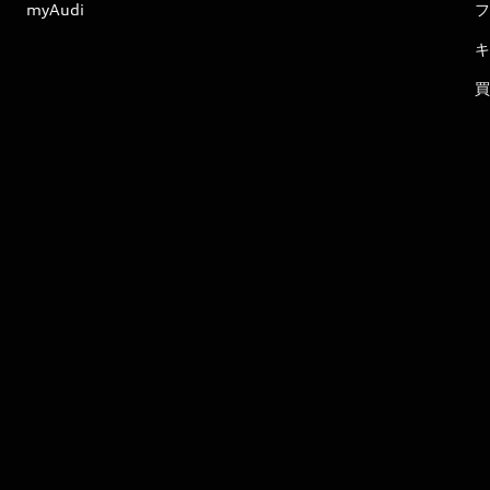
myAudi
フ
キ
買