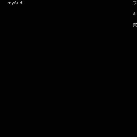
myAudi
フ
キ
買