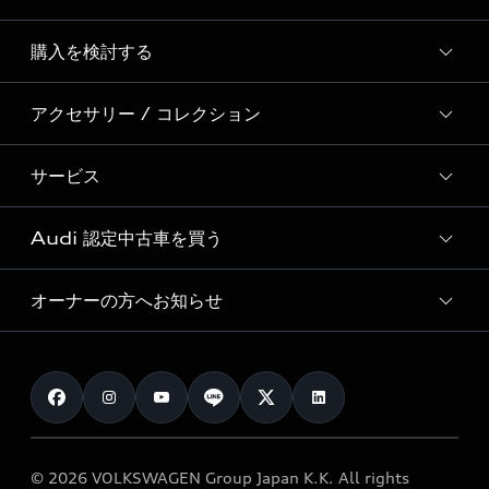
Story of Progress
購入を検討する
ディーラー検索
Audi Sport
新車在庫検索
アクセサリー / コレクション
モデル一覧
Formula 1®
試乗車・展示車検索
特別仕様モデル / 限定モデル
デジタルサービス
サービス
純正アクセサリー
見積り依頼
e-tronラインアップ
Audi exclusive
オンラインショップ
試乗予約
Audi 認定中古車を買う
サービス入庫予約
価格シミュレーション
Audi driving experience
Audi collection
サービスプログラム
車両比較
オーナーの方へお知らせ
Audi認定中古車
アウディナビアプリ
メンテナンス
ご購入サポート
Audi認定中古車検索
お知らせ
車検 / 定期点検
カタログ一覧
クオリティ
オーナー様向けキャンペーン
e-tronアフターサポート
保証
リコール関連情報
Audi Top Service紹介
© 2026 VOLKSWAGEN Group Japan K.K. All rights
メンテナンス