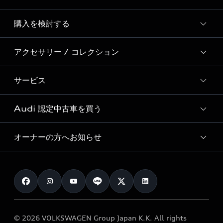
Story of Progress
購入を検討する
ディーラー検索
Audi Sport
新車在庫検索
アクセサリー / コレクション
モデル一覧
Formula 1®
試乗車・展示車検索
特別仕様モデル / 限定モデル
デジタルサービス
サービス
純正アクセサリー
見積り依頼
e-tronラインアップ
Audi exclusive
オンラインショップ
試乗予約
Audi 認定中古車を買う
サービス入庫予約
価格シミュレーション
Audi driving experience
Audi collection
サービスプログラム
車両比較
オーナーの方へお知らせ
Audi認定中古車
アウディナビアプリ
メンテナンス
ご購入サポート
Audi認定中古車検索
お知らせ
車検 / 定期点検
カタログ一覧
クオリティ
オーナー様向けキャンペーン
e-tronアフターサポート
保証
リコール関連情報
Audi Top Service紹介
© 2026 VOLKSWAGEN Group Japan K.K. All rights
メンテナンス