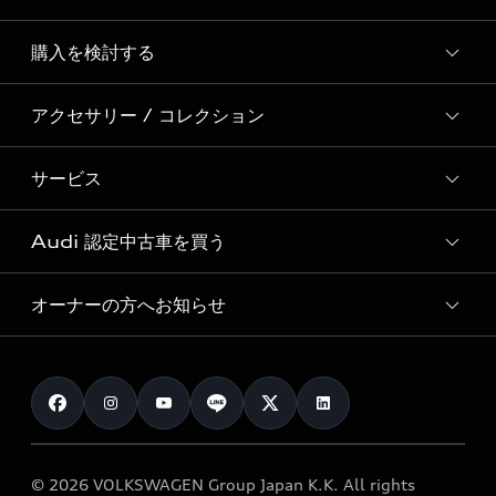
Story of Progress
購入を検討する
ディーラー検索
Audi Sport
新車在庫検索
アクセサリー / コレクション
モデル一覧
Formula 1®
試乗車・展示車検索
特別仕様モデル / 限定モデル
デジタルサービス
サービス
純正アクセサリー
見積り依頼
e-tronラインアップ
Audi exclusive
オンラインショップ
試乗予約
Audi 認定中古車を買う
サービス入庫予約
価格シミュレーション
Audi driving experience
Audi collection
サービスプログラム
車両比較
オーナーの方へお知らせ
Audi認定中古車
アウディナビアプリ
メンテナンス
ご購入サポート
Audi認定中古車検索
お知らせ
車検 / 定期点検
カタログ一覧
クオリティ
オーナー様向けキャンペーン
e-tronアフターサポート
保証
リコール関連情報
Audi Top Service紹介
© 2026 VOLKSWAGEN Group Japan K.K. All rights
メンテナンス