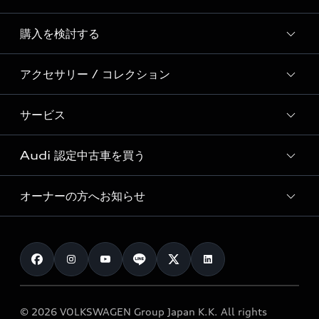
Story of Progress
購入を検討する
ディーラー検索
Audi Sport
新車在庫検索
アクセサリー / コレクション
モデル一覧
Formula 1®
試乗車・展示車検索
特別仕様モデル / 限定モデル
デジタルサービス
サービス
純正アクセサリー
見積り依頼
e-tronラインアップ
Audi exclusive
オンラインショップ
試乗予約
Audi 認定中古車を買う
サービス入庫予約
価格シミュレーション
Audi driving experience
Audi collection
サービスプログラム
車両比較
オーナーの方へお知らせ
Audi認定中古車
アウディナビアプリ
メンテナンス
ご購入サポート
Audi認定中古車検索
お知らせ
車検 / 定期点検
カタログ一覧
クオリティ
オーナー様向けキャンペーン
e-tronアフターサポート
保証
リコール関連情報
Audi Top Service紹介
© 2026 VOLKSWAGEN Group Japan K.K. All rights
メンテナンス